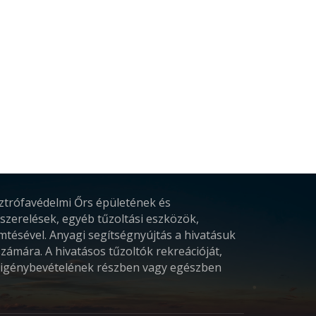
sztrófavédelmi Őrs épületének és
szerelések, egyéb tűzoltási eszközök,
ésével. Anyagi segítségnyújtás a hivatásuk
számára. A hivatásos tűzoltók rekreációját,
k igénybevételének részben vagy egészben