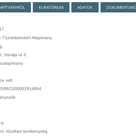
LAPÍTVÁNYRÓL
KURATÓRIUM
ADATOK
DOKUMENTUM
17
 Tűzvédelméért Alapítvány
g
 Váralja út 3.
özalapítvány
ba vett
2008/2300002914894
vényszék
ány
mi, tűzoltási tevékenység