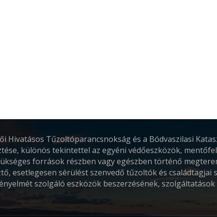
aba
drői Hivatásos Tűzoltóparancsnokság és a Bódvaszilasi Kata
tése, különös tekintettel az egyéni védőeszközök, mentőfel
ükséges források részben vagy egészben történő megteremt
sztő, esetlegesen sérülést szenvedő tűzoltók és családtagjai 
 kényelmét szolgáló eszközök beszerzésének, szolgáltatáso