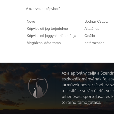
A szervezet képviselői
Neve
Bodnár Cs
Képviseleti jog terjedelme
Általános
Képviseleti joggyakorlás módja
Önálló
Megbízás időtartama
határozatlan
Az alapítvány célja a Szen
eszközállományának fejlesz
járművek beszerzéséhez sz
teljesítése során életét ve
pihenését, sportolását és
történő támogatása.