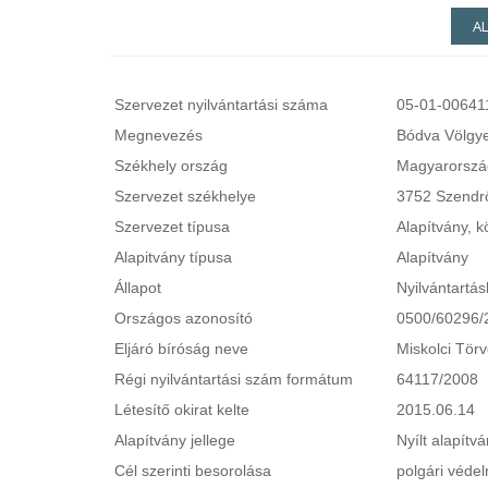
A
Szervezet nyilvántartási száma
05-01-00641
Megnevezés
Bódva Völgye
Székhely ország
Magyarorszá
Szervezet székhelye
3752 Szendrő,
Szervezet típusa
Alapítvány, k
Alapitvány típusa
Alapítvány
Állapot
Nyilvántartás
Országos azonosító
0500/60296/
Eljáró bíróság neve
Miskolci Tör
Régi nyilvántartási szám formátum
64117/2008
Létesítő okirat kelte
2015.06.14
Alapítvány jellege
Nyílt alapítv
Cél szerinti besorolása
polgári védel