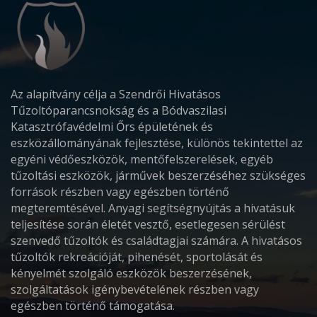
Az alapítvány célja a Szendrői Hivatásos
Tűzoltóparancsnokság és a Bódvaszilasi
Katasztrófavédelmi Őrs épületének és
eszközállományának fejlesztése, különös tekintettel az
egyéni védőeszközök, mentőfelszerelések, egyéb
tűzoltási eszközök, járművek beszerzéséhez szükséges
források részben vagy egészben történő
megteremtésével. Anyagi segítségnyújtás a hivatásuk
teljesítése során életét vesztő, esetlegesen sérülést
szenvedő tűzoltók és családtagjai számára. A hivatásos
tűzoltók rekreációját, pihenését, sportolását és
kényelmét szolgáló eszközök beszerzésének,
szolgáltatások igénybevételének részben vagy
egészben történő támogatása.