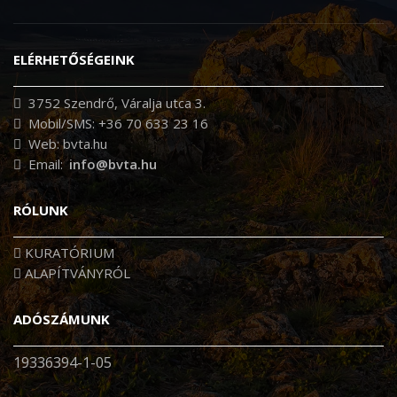
ELÉRHETŐSÉGEINK
3752 Szendrő, Váralja utca 3.
Mobil/SMS: +36 70 633 23 16
Web: bvta.hu
Email:
info@bvta.hu
RÓLUNK
KURATÓRIUM
ALAPÍTVÁNYRÓL
ADÓSZÁMUNK
19336394-1-05